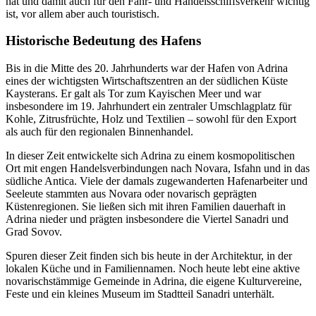
hat und damit auch für den Fähr- und Handelsschiffsverkehr wichtig
ist, vor allem aber auch touristisch.
Historische Bedeutung des Hafens
Bis in die Mitte des 20. Jahrhunderts war der Hafen von Adrina
eines der wichtigsten Wirtschaftszentren an der südlichen Küste
Kaysterans. Er galt als Tor zum Kayischen Meer und war
insbesondere im 19. Jahrhundert ein zentraler Umschlagplatz für
Kohle, Zitrusfrüchte, Holz und Textilien – sowohl für den Export
als auch für den regionalen Binnenhandel.
In dieser Zeit entwickelte sich Adrina zu einem kosmopolitischen
Ort mit engen Handelsverbindungen nach Novara, Isfahn und in das
südliche Antica. Viele der damals zugewanderten Hafenarbeiter und
Seeleute stammten aus Novara oder novarisch geprägten
Küstenregionen. Sie ließen sich mit ihren Familien dauerhaft in
Adrina nieder und prägten insbesondere die Viertel Sanadri und
Grad Sovov.
Spuren dieser Zeit finden sich bis heute in der Architektur, in der
lokalen Küche und in Familiennamen. Noch heute lebt eine aktive
novarischstämmige Gemeinde in Adrina, die eigene Kulturvereine,
Feste und ein kleines Museum im Stadtteil Sanadri unterhält.