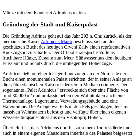
Münze mit dem Konterfei Adrinicus maiors
Gründung der Stadt und Kaiserpalast
Die Gründung Adrinas geht auf das Jahr 293 n. Chr. zurück, als der
medianische Kaiser
Adrinicus Maior
beschloss, sich an der
geschützten Bucht des heutigen Crveni Zaliv einen repräsentativen
Rückzugsort zu schaffen. Der Ort bot strategische Vorteile:
fruchtbare Hänge, Zugang zum Meer, Süßwasser aus dem heutigen
Flusslauf und Schutz durch die umliegenden Höhenzüge.
Adrinicus ließ auf einer felsigen Landzunge an der Nordseite der
Bucht einen monumentalen Palast errichten, der in seiner Anlage an
die spätmedianischen Kaiserresidenzen in Mediana erinnerte. Der
sogenannte „Palat Adrinicus“ erstreckte sich über eine Fläche von
rund 30.000 m² und umfasste neben den Wohntrakten auch eine
Thermenanlage, Lagerräume, Verwaltungsgebäude und eine
Hafenrampe. Die Anlage war teils in den Fels geschlagen, teils mit
massiven Wehrmauern befestigt und verfügte über einen eigenen
Wasserleitungsanschluss aus den Visokoprij-Höhen.
Überliefert ist, dass Adrinicus dort bis zu seinem Tod residierte und
auch in einem eigenen Mausoleum innerhalb des Palastes beigesetzt