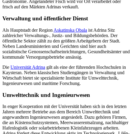
Gastronomie. Angelandeter Fisch wird vor Ort verarbeitet oder
frisch auf den Märkten Adrinas verkauft.
Verwaltung und öffentlicher Dienst
Als Hauptstadt der Region
Askatinska Obala
ist Adrina Sitz
zahlreicher Verwaltungs-, Justiz- und Bildungsbehörden. Der
öffentliche Sektor zählt zu den größten Arbeitgebern der Stadt.
Neben Landesministerien und Gerichten sind hier auch
sozialistische Genossenschaftseinrichtungen, Gesundheitsämter und
kommunale Versorgungsbetriebe ansässig.
Die
Universität Adrina
gilt als eine der führenden Hochschulen in
Kaysteran. Neben klassischen Studiengängen in Verwaltung und
Wirtschaft bietet sie spezialisierte Institute für Umwelttechnik,
Ingenieurwesen und maritime Forschung.
Umwelttechnik und Ingenieurwesen
In enger Kooperation mit der Universität haben sich in den letzten
Jahren mehrere Betriebe aus dem Bereich Umwelttechnik und
angewandtem Ingenieurwesen angesiedelt. Dazu gehören Firmen,
die an Küstenschutzsystemen, Meerwasserentsalzung, nachhaltiger
Hafenlogistik oder solarbetriebenen Kleinfahrzeugen arbeiten.
Adrina fördert diese Entwicklung aktiv im Technologiepark „Lilén-