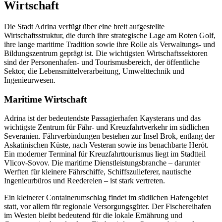
Wirtschaft
Die Stadt Adrina verfügt über eine breit aufgestellte
Wirtschaftsstruktur, die durch ihre strategische Lage am Roten Golf,
ihre lange maritime Tradition sowie ihre Rolle als Verwaltungs- und
Bildungszentrum geprägt ist. Die wichtigsten Wirtschaftssektoren
sind der Personenhafen- und Tourismusbereich, der öffentliche
Sektor, die Lebensmittelverarbeitung, Umwelttechnik und
Ingenieurwesen.
Maritime Wirtschaft
Adrina ist der bedeutendste Passagierhafen Kaysterans und das
wichtigste Zentrum für Fähr- und Kreuzfahrtverkehr im südlichen
Severanien. Fährverbindungen bestehen zur Insel Brok, entlang der
Askatinischen Küste, nach Vesteran sowie ins benachbarte Herót.
Ein moderner Terminal für Kreuzfahrttourismus liegt im Stadtteil
Vlicov-Sovov. Die maritime Dienstleistungsbranche – darunter
Werften für kleinere Fährschiffe, Schiffszulieferer, nautische
Ingenieurbüros und Reedereien – ist stark vertreten.
Ein kleinerer Containerumschlag findet im südlichen Hafengebiet
statt, vor allem für regionale Versorgungsgüter. Der Fischereihafen
im Westen bleibt bedeutend für die lokale Ernährung und