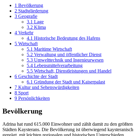
1
Bevölkerung
2
Stadtgliederung
3
Geografie
3.1
Lage
3.2
Klima
4
Verkehr
4.1
Historische Bedeutung des Hafens
5
Wirtschaft
5.1
Maritime Wirtschaft
5.2
Verwaltung und öffentlicher Dienst
5.3
Umwelttechnik und Ingenieurwesen
5.4
Lebensmittelverarbeitung
5.5
Wirtschaft, Dienstleistungen und Handel
6
Geschichte der Stadt
6.1
Gründung der Stadt und Kaiserpalast
7
Kultur und Sehenswürdigkeiten
8
Sport
9
Persönlichkeiten
Bevölkerung
Adrina hat rund 615.000 Einwohner und zählt damit zu den größten
Städten Kaysterans. Die Bevölkerung ist überwiegend kaysteranisch
geprägt, mit leichten regionalen und historischen Unterschieden