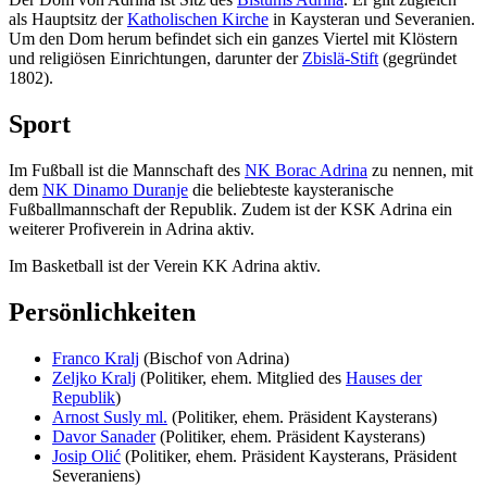
als Hauptsitz der
Katholischen Kirche
in Kaysteran und Severanien.
Um den Dom herum befindet sich ein ganzes Viertel mit Klöstern
und religiösen Einrichtungen, darunter der
Zbislä-Stift
(gegründet
1802).
Sport
Im Fußball ist die Mannschaft des
NK Borac Adrina
zu nennen, mit
dem
NK Dinamo Duranje
die beliebteste kaysteranische
Fußballmannschaft der Republik. Zudem ist der KSK Adrina ein
weiterer Profiverein in Adrina aktiv.
Im Basketball ist der Verein KK Adrina aktiv.
Persönlichkeiten
Franco Kralj
(Bischof von Adrina)
Zeljko Kralj
(Politiker, ehem. Mitglied des
Hauses der
Republik
)
Arnost Susly ml.
(Politiker, ehem. Präsident Kaysterans)
Davor Sanader
(Politiker, ehem. Präsident Kaysterans)
Josip Olić
(Politiker, ehem. Präsident Kaysterans, Präsident
Severaniens)