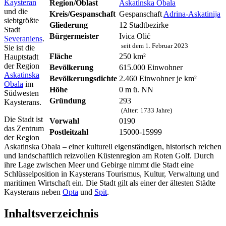
Kaysteran
Region/Oblast
Askatinska Obala
und die
Kreis/Gespanschaft
Gespanschaft
Adrina-Askatinija
siebtgrößte
Gliederung
12 Stadtbezirke
Stadt
Bürgermeister
Ivica Olić
Severaniens
.
seit dem 1. Februar 2023
Sie ist die
Fläche
250 km²
Hauptstadt
der Region
Bevölkerung
615.000 Einwohner
Askatinska
Bevölkerungsdichte
2.460 Einwohner je km²
Obala
im
Höhe
0 m ü. NN
Südwesten
Gründung
293
Kaysterans.
(Alter: 1733 Jahre)
Die Stadt ist
Vorwahl
0190
das Zentrum
Postleitzahl
15000-15999
der Region
Askatinska Obala – einer kulturell eigenständigen, historisch reichen
und landschaftlich reizvollen Küstenregion am Roten Golf. Durch
ihre Lage zwischen Meer und Gebirge nimmt die Stadt eine
Schlüsselposition in Kaysterans Tourismus, Kultur, Verwaltung und
maritimen Wirtschaft ein. Die Stadt gilt als einer der ältesten Städte
Kaysterans neben
Opta
und
Spit
.
Inhaltsverzeichnis