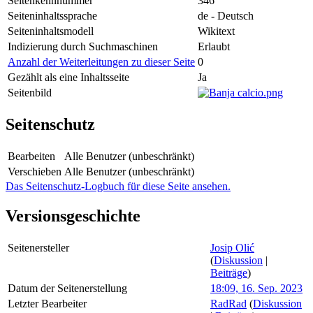
Seitenkennnummer
346
Seiteninhaltssprache
de - Deutsch
Seiteninhaltsmodell
Wikitext
Indizierung durch Suchmaschinen
Erlaubt
Anzahl der Weiterleitungen zu dieser Seite
0
Gezählt als eine Inhaltsseite
Ja
Seitenbild
Seitenschutz
Bearbeiten
Alle Benutzer (unbeschränkt)
Verschieben
Alle Benutzer (unbeschränkt)
Das Seitenschutz-Logbuch für diese Seite ansehen.
Versionsgeschichte
Seitenersteller
Josip Olić
(
Diskussion
|
Beiträge
)
Datum der Seitenerstellung
18:09, 16. Sep. 2023
Letzter Bearbeiter
RadRad
(
Diskussion