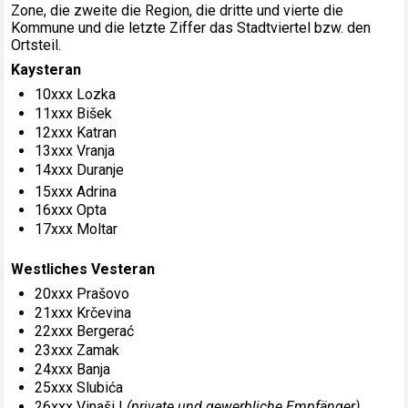
Zone, die zweite die Region, die dritte und vierte die
Kommune und die letzte Ziffer das Stadtviertel bzw. den
Ortsteil.
Kaysteran
10xxx Lozka
11xxx Bišek
12xxx Katran
13xxx Vranja
14xxx Duranje
15xxx Adrina
16xxx Opta
17xxx Moltar
Westliches Vesteran
20xxx Prašovo
21xxx Krčevina
22xxx Bergerać
23xxx Zamak
24xxx Banja
25xxx Slubića
26xxx Vinaši I
(private und gewerbliche Empfänger)