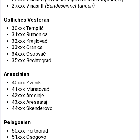
27xxx Vinaši II
(Bundeseinrichtungen)
Östliches Vesteran
30xxx Templić
31xxx Rumonica
32xxx Kraijlovać
33xxx Oranica
34xxx Ososvać
35xxx Bechtograd
Aressinien
40xxx Zvonik
41xxx Muratovać
42xxx Aresinje
43xxx Aressaraj
44xxx Skenderovo
Pelagonien
50xxx Portograd
51xxx Osogovo