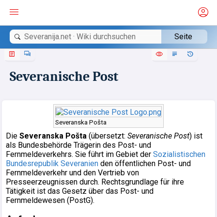
Navigationsmenü
Hauptmenü
B
Suche
Namensräume
Ansichten
Seite
Diskussion
Lesen
Quelltext 
Versio
Wei
Severanische Post
Severanska Pošta
Die
Severanska Pošta
(übersetzt:
Severanische Post
) ist
als Bundesbehörde Trägerin des Post- und
Fernmeldeverkehrs. Sie führt im Gebiet der
Sozialistischen
Bundesrepublik Severanien
den öffentlichen Post- und
Fernmeldeverkehr und den Vertrieb von
Presseerzeugnissen durch. Rechtsgrundlage für ihre
Tätigkeit ist das Gesetz über das Post- und
Fernmeldewesen (PostG).