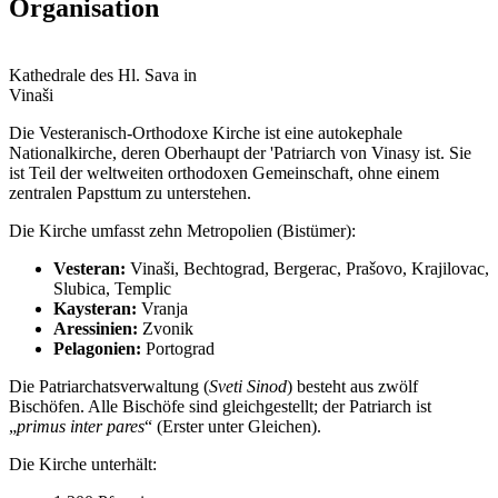
Organisation
Kathedrale des Hl. Sava in
Vinaši
Die Vesteranisch-Orthodoxe Kirche ist eine autokephale
Nationalkirche, deren Oberhaupt der 'Patriarch von Vinasy ist. Sie
ist Teil der weltweiten orthodoxen Gemeinschaft, ohne einem
zentralen Papsttum zu unterstehen.
Die Kirche umfasst zehn Metropolien (Bistümer):
Vesteran:
Vinaši, Bechtograd, Bergerac, Prašovo, Krajilovac,
Slubica, Templic
Kaysteran:
Vranja
Aressinien:
Zvonik
Pelagonien:
Portograd
Die Patriarchatsverwaltung (
Sveti Sinod
) besteht aus zwölf
Bischöfen. Alle Bischöfe sind gleichgestellt; der Patriarch ist
„
primus inter pares
“ (Erster unter Gleichen).
Die Kirche unterhält: