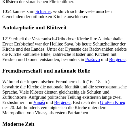
Klöstern der staranischen Fürstentümer.
1054 kam es zum
Schisma
, wodurch sich die vesteranischen
Gemeinden der orthodoxen Kirche anschlossen.
Autokephalie und Blütezeit
1219 erhielt die Vesteranisch-Orthodoxe Kirche ihre Autokephalie.
Erster Erzbischof war der Heilige Sava, bis heute Schutzheiliger der
Kirche und des Landes. Unter der Dynastie der Radovaniden erlebte
die Kirche kulturelle Blüte, zahlreiche Klöster und Kirchen mit
Fresken und Ikonen entstanden, besonders in
Prašovo
und
Bergerac
.
Fremdherrschaft und nationale Rolle
Während der imperianischen Fremdherrschaft (16.–18. Jh.)
bewahrte die Kirche die nationale Identität und die severostaranische
Sprache. Viele Klöster dienten gleichzeitig als Schulen und
Zufluchtsorte. Aufgrund politischer Teilung existierten lange zwei
Erzbistümer – in
Vinaši
und
Bergerac
. Erst nach dem
Großen Krieg
des 20. Jahrhunderts vereinigte sich die Kirche unter dem
Metropoliten von Vinasy als erstem Patriarchen.
Moderne Zeit