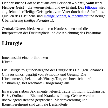
Der christliche Gott besteht aus drei Personen –
Vater, Sohn und
Heiliger Geist
– die wesensgleich und ewig sind. Das
Filioque
wird
abgelehnt; der Heilige Geist geht „vom Vater durch den Sohn“ aus.
Quellen des Glaubens sind
Heilige Schrift
,
Kirchenväter
und heilige
Überlieferung (
heilige Paradosis
).
Zentrale Unterschiede zu anderen Konfessionen sind die
Interpretation der Dreieinigkeit und die Ablehnung des Papsttums.
Liturgie
Innenansicht einer orthodoxen
Kirche
Die Liturgie folgt überwiegend der Liturgie des Heiligen Johannes
Chrysostomos, geprägt von Symbolik und Gesang. Die
Kirchenmusik, bekannt als Vinasy-Ton, zeichnet sich durch
einstimmige, tief resonante Chorgesänge aus.
Es werden sieben Sakramente gefeiert: Taufe, Firmung, Eucharistie,
Buße, Ordination, Ehe und Krankensalbung. Gebete werden
überwiegend stehend gesprochen. Marienverehrung und
Ikonenverehrung sind zentrale Bestandteile.