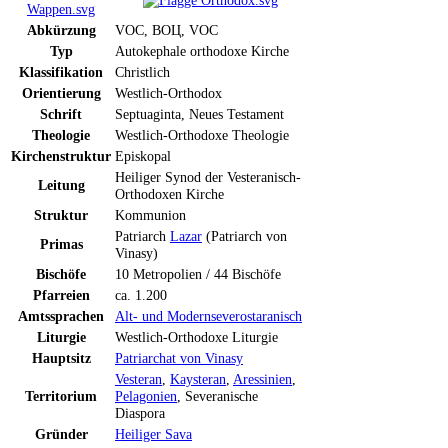
Abkürzung
VOC, ВОЦ, VOC
Typ
Autokephale orthodoxe Kirche
Klassifikation
Christlich
Orientierung
Westlich-Orthodox
Schrift
Septuaginta, Neues Testament
Theologie
Westlich-Orthodoxe Theologie
Kirchenstruktur
Episkopal
Heiliger Synod der Vesteranisch-
Leitung
Orthodoxen Kirche
Struktur
Kommunion
Patriarch
Lazar
(Patriarch von
Primas
Vinasy)
Bischöfe
10 Metropolien / 44 Bischöfe
Pfarreien
ca. 1.200
Amtssprachen
Alt- und Modernseverostaranisch
Liturgie
Westlich-Orthodoxe Liturgie
Hauptsitz
Patriarchat von Vinasy
Vesteran
,
Kaysteran
,
Aressinien
,
Territorium
Pelagonien
, Severanische
Diaspora
Gründer
Heiliger Sava