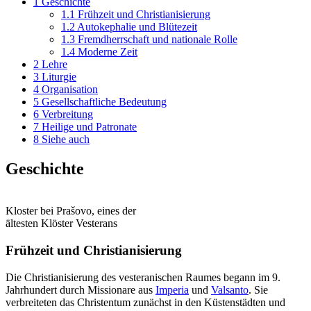
1
Geschichte
1.1
Frühzeit und Christianisierung
1.2
Autokephalie und Blütezeit
1.3
Fremdherrschaft und nationale Rolle
1.4
Moderne Zeit
2
Lehre
3
Liturgie
4
Organisation
5
Gesellschaftliche Bedeutung
6
Verbreitung
7
Heilige und Patronate
8
Siehe auch
Geschichte
Kloster bei Prašovo, eines der
ältesten Klöster Vesterans
Frühzeit und Christianisierung
Die Christianisierung des vesteranischen Raumes begann im 9.
Jahrhundert durch Missionare aus
Imperia
und
Valsanto
. Sie
verbreiteten das Christentum zunächst in den Küstenstädten und