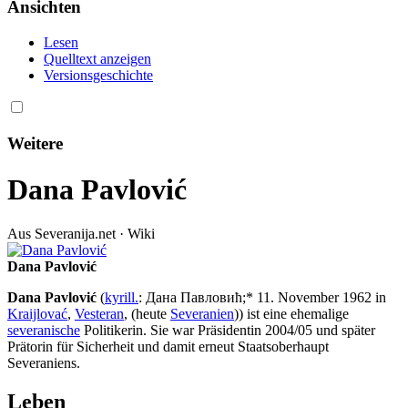
Ansichten
Lesen
Quelltext anzeigen
Versionsgeschichte
Weitere
Dana Pavlović
Aus Severanija.net · Wiki
Dana Pavlović
Dana Pavlović
(
kyrill.
: Дана Павлoвић;* 11. November 1962 in
Kraijlovać
,
Vesteran
, (heute
Severanien
)) ist eine ehemalige
severanische
Politikerin. Sie war Präsidentin 2004/05 und später
Prätorin für Sicherheit und damit erneut Staatsoberhaupt
Severaniens.
Leben