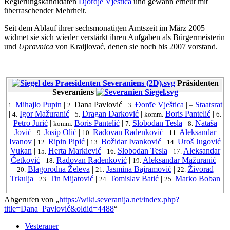
Regierungskandidaten
Djordje Vještica
und gewann erneut mit
überraschender Mehrheit.
Seit dem Ablauf ihrer sechsmonatigen Amtszeit im März 2005
widmet sie sich wieder verstärkt ihren Aufgaben als Bürgermeisterin
und
Upravnica
von Kraijlovać, denen sie noch bis 2007 vorstand.
Präsidenten
Severaniens
Mihajlo Pupin
|
Dana Pavlović
|
Đorđe Vještica
|
Staatsrat
1.
2.
3.
–
|
Igor Mažuranić
|
Dragan Darković
|
Boris Pantelić
|
4.
5.
komm.
6.
Petro Jurić
|
Boris Pantelić
|
Slobodan Tesla
|
Nataša
komm.
7.
8.
Jović
|
Josip Olić
|
Radovan Radenković
|
Aleksandar
9.
10.
11.
Ivanov
|
Ripin Pipić
|
Božidar Ivanković
|
Uroš Jugović
12.
13.
14.
Vukan
|
Herta Markiević
|
Slobodan Tesla
|
Aleksandar
15.
16.
17.
Ćetković
|
Radovan Radenković
|
Aleksandar Mažuranić
|
18.
19.
Blagorodna Želeva
|
Jasmina Bajramović
|
Živorad
20.
21.
22.
Trkulja
|
Tin Mijatović
|
Tomislav Batić
|
Marko Boban
23.
24.
25.
Abgerufen von „
https://wiki.severanija.net/index.php?
title=Dana_Pavlović&oldid=4488
“
Vesteraner