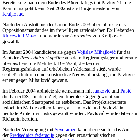
Bereits kurz nach dem Ende des Bürgerkriegs trat Pavlović in die
Kommunalpolitik ein. Seit 2002 ist sie Bürgermeisterin von
Kraijlovać
.
Nach dem Austritt aus der Union Ende 2003 übernahm sie das
Oppositionsmandat des im freiwilligen ratelonischen Exil lebenden
Rincewind Mason
und wurde zur
Upravnica
von Kraijlovać
gewählt.
Im Januar 2004 kandidierte sie gegen
Vojislav Mihajlović
für das
Amt der
Predsednica skupštine
aus dem Regierungslager und errang
überraschend die Mehrheit. Die Wahl, die bei der
Regierungsfraktion auf erheblichen Widerstand stieß, wurde
schließlich durch eine konstruktive Neuwahl bestätigt, die Pavlović
erneut gegen Mihajlović gewann.
Im Februar 2004 gründete sie gemeinsam mit
Janković
und
Papić
die Partei
DS
, mit dem Ziel, ein liberales Gegengewicht zur
sozialistischen Staatspartei zu etablieren. Das Projekt scheiterte
jedoch im Mai desselben Jahres, als Janković und Pavlović in
neutrale Ämter der Justiz gewählt wurden. Pavlović wurde dabei zur
Richterin berufen.
Nach der Vereinigung mit
Severanien
kandidierte sie für das Amt
der
Predsednica federacije
gegen den erznationalistischen